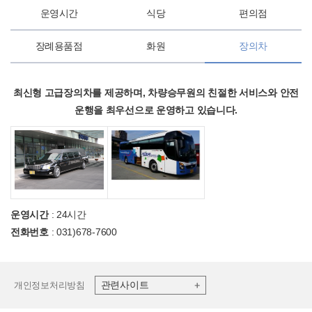
운영시간
식당
편의점
장례용품점
화원
장의차
최신형 고급장의차를 제공하며, 차량승무원의 친절한 서비스와 안전
운행을 최우선으로 운영하고 있습니다.
운영시간
: 24시간
전화번호
: 031)678-7600
개인정보처리방침