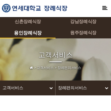
신촌장례식장
강남장례식장
용인장례식장
원주장례식장
고객서비스
>
고객서비스
>
장례편의서비스
고객서비스
장례편의서비스